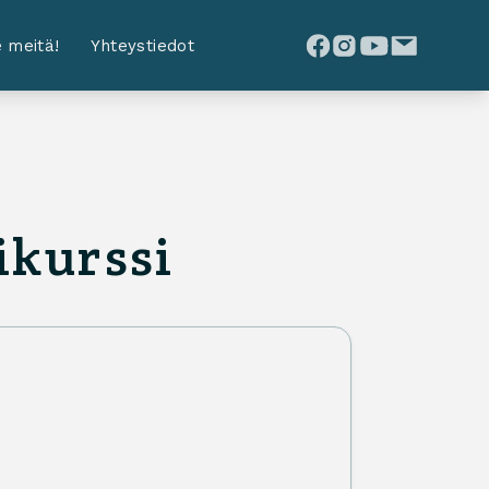
 meitä!
Yhteystiedot
ikurssi