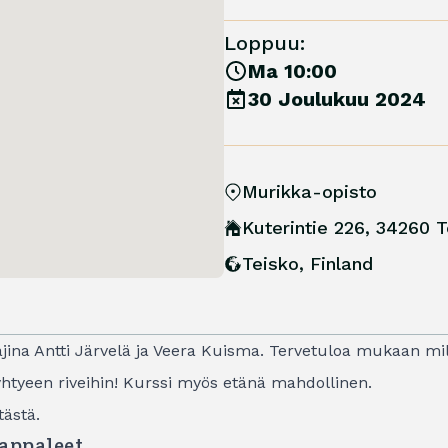
Loppuu:
Ma 10:00
30 Joulukuu 2024
Murikka-opisto
Kuterintie 226, 34260 T
Teisko
,
Finland
ttajina Antti Järvelä ja Veera Kuisma. Tervetuloa mukaan mi
yhtyeen riveihin! Kurssi myös etänä mahdollinen.
tästä
.
kappaleet