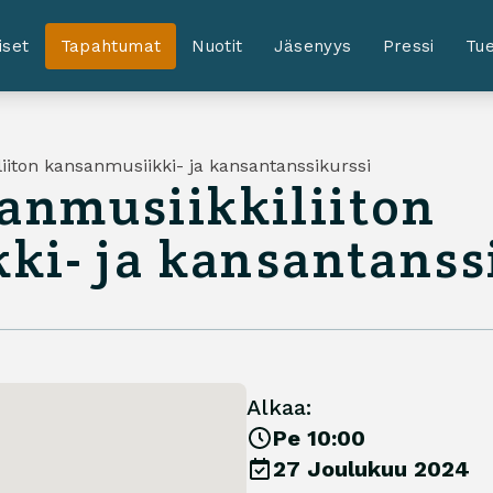
iset
Tapahtumat
Nuotit
Jäsenyys
Pressi
Tue
iton kansanmusiikki- ja kansantanssikurssi
nmusiikkiliiton
ki- ja kansantanss
Alkaa:
Pe 10:00
27 Joulukuu 2024