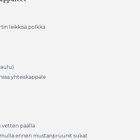
in leikkisä polkka
laulu)
anssa yhteiskappale
 vetten päällä
li mulla ennen mustanpruunit sukat