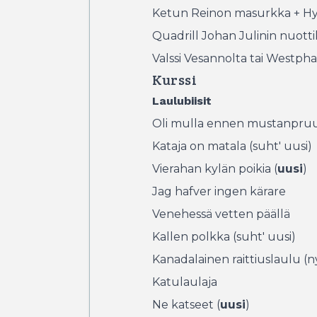
Ketun Reinon masurkka + 
Quadrill Johan Julinin nuotti
Valssi Vesannolta tai Westpha
Kurssi
Laulubiisit
Oli mulla ennen mustanpruun
Kataja on matala (suht' uusi)
Vierahan kylän poikia (
uusi
)
Jag hafver ingen kärare
Venehessä vetten päällä
Kallen polkka (suht' uusi)
Kanadalainen raittiuslaulu (ny
Katulaulaja
Ne katseet (
uusi
)