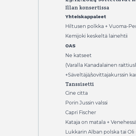
Illan konsertissa
Yhteiskappaleet
Hiltusen polkka + Vuoma-Pert
Kemijoki keskeltä lainehtii
OAS
Ne katseet
(Varalla Kanadalainen raittius
+Säveltäjä/sovittajakurssin k
Tanssisetti
Cine citta
Porin Jussin valssi
Capri Fischer
Kataja on matala + Venehessä
Lukkarin Alban polska tai O