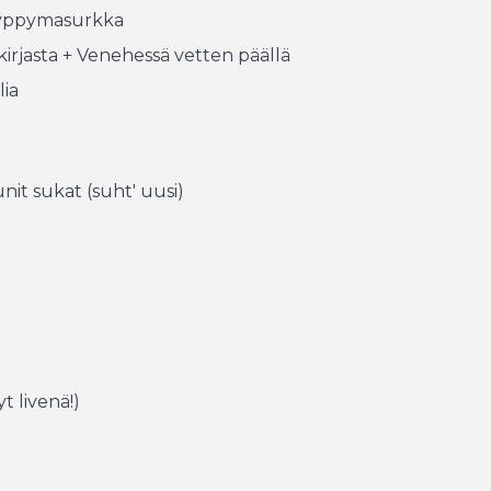
Hyppymasurkka
kirjasta + Venehessä vetten päällä
lia
it sukat (suht' uusi)
t livenä!)