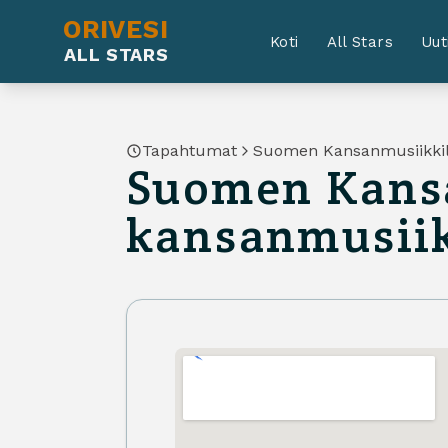
ORIVESI
Koti
All Stars
Uut
ALL STARS
Tapahtumat
Suomen Kansanmusiikkili
Suomen Kansa
kansanmusiik