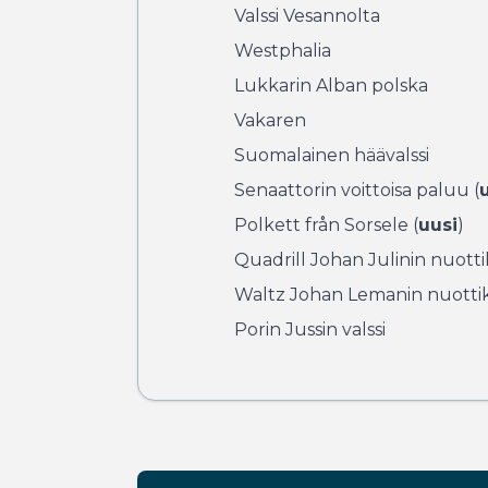
Valssi Vesannolta
Westphalia
Lukkarin Alban polska
Vakaren
Suomalainen häävalssi
Senaattorin voittoisa paluu (
Polkett från Sorsele (
uusi
)
Quadrill Johan Julinin nuottik
Waltz Johan Lemanin nuottiki
Porin Jussin valssi