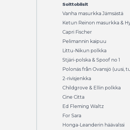
Soittobiisit
Vanha masurkka Jämsästä
Ketun Reinon masurkka & 
Capri Fischer
Pelimannin kaipuu
Littu-Nikun polkka
Stjäri-polska & Spoof no 1
Polonäs från Ovansjö (uusi, t
2-rivisjenkka
Childgrove & Ellin polkka
Cine Citta
Ed Fleming Waltz
For Sara
Honga-Leanderin häävalssi