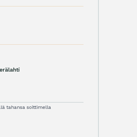
erälahti
llä tahansa soittimella