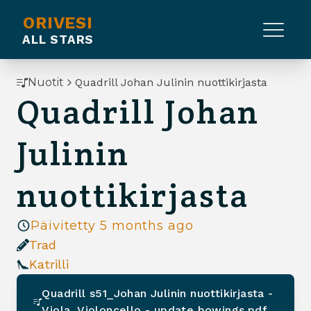
ORIVESI
ALL STARS
Nuotit
Quadrill Johan Julinin nuottikirjasta
Quadrill Johan
Julinin
nuottikirjasta
Päivitetty
5 months ago
Trad
Katrilli
Quadrill s51_Johan Julinin nuottikirjasta -
Viola, Violoncello - update bowings.pdf