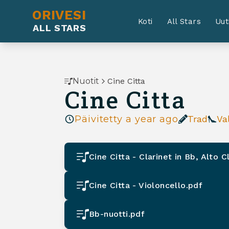
ORIVESI
Koti
All Stars
Uut
ALL STARS
Nuotit
Cine Citta
Cine Citta
Päivitetty
a year ago
Trad
Va
Cine Citta - Clarinet in Bb, Alto C
Cine Citta - Violoncello.pdf
Bb-nuotti.pdf