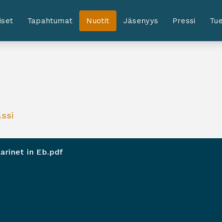
iset
Tapahtumat
Nuotit
Jäsenyys
Pressi
Tue
lssi
larinet in Eb.pdf