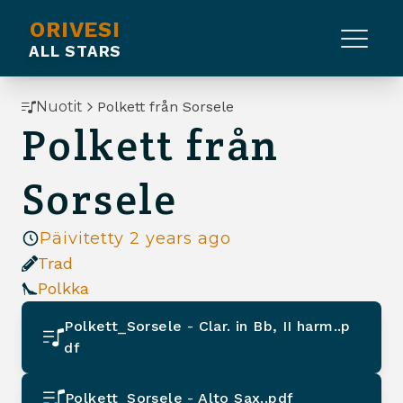
ORIVESI
ALL STARS
Nuotit
Polkett från Sorsele
Polkett från
Sorsele
Päivitetty
2 years ago
Trad
Polkka
Polkett_Sorsele - Clar. in Bb, II harm..p
df
Polkett_Sorsele - Alto Sax..pdf