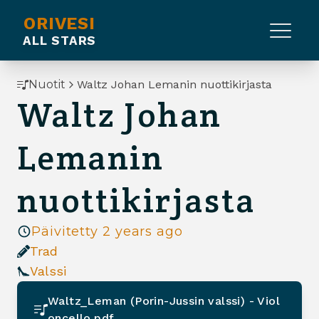
ORIVESI
ALL STARS
Nuotit
Waltz Johan Lemanin nuottikirjasta
Waltz Johan
Lemanin
nuottikirjasta
Päivitetty
2 years ago
Trad
Valssi
Waltz_Leman (Porin-Jussin valssi) - Viol
oncello.pdf