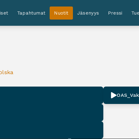
iset
Tapahtumat
Nuotit
Jäsenyys
Pressi
Tue
olska
OAS_Vak