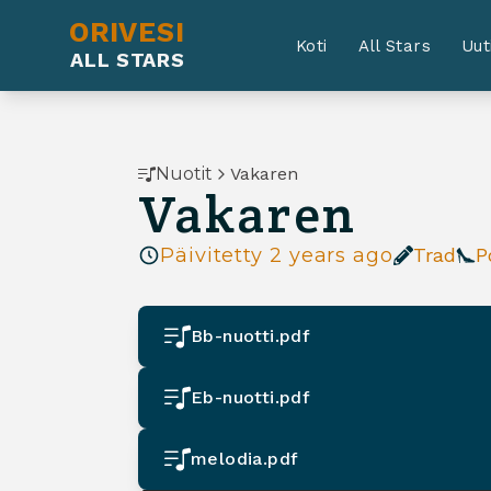
ORIVESI
Koti
All Stars
Uut
ALL STARS
Nuotit
Vakaren
Vakaren
Päivitetty
2 years ago
Trad
P
Bb-nuotti.pdf
Eb-nuotti.pdf
melodia.pdf