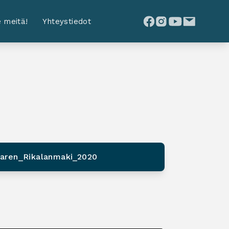
 meitä!
Yhteystiedot
aren_Rikalanmaki_2020