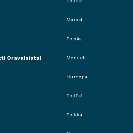
Sottiisi
Marssi
Polska
ti Oravaisista)
Menuetti
Humppa
Sottiisi
Polkka