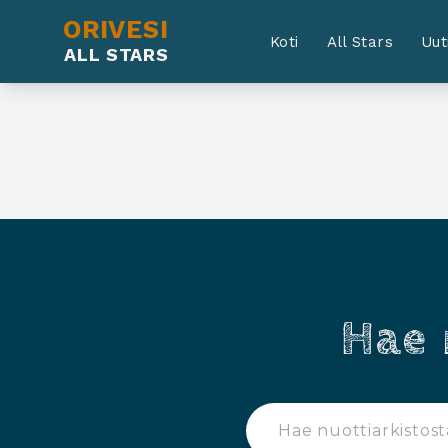
ORIVESI
Koti
All Stars
Uut
ALL STARS
Hae 