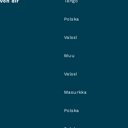
von dir
Tango
Polska
Valssi
Muu
Valssi
Masurkka
Polska