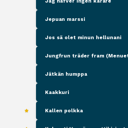
Jag hafver ingen kärare
Jepuan marssi
Jos sä olet minun hellunani
Jungfrun träder fram (Menuet
Jätkän humppa
Kaakkuri
Kallen polkka