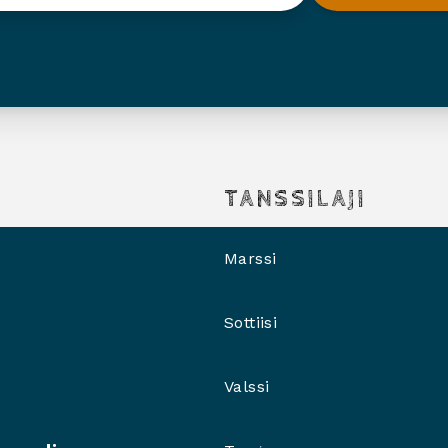
TANSSILAJI
Marssi
Sottiisi
Valssi