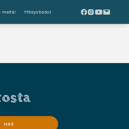
 meitä!
Yhteystiedot
tosta
HAE