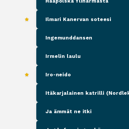
Hääpolska Ylihärmästä
Ilmari Kanervan soteesi
Ingemunddansen
Irmelin laulu
Iro-neido
Itäkarjalainen katrilli (Nordlek
Ja ämmät ne itki