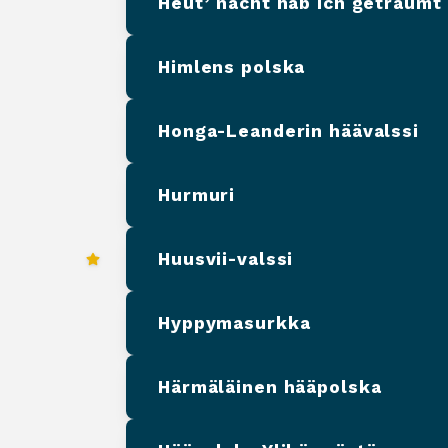
Heut’ nacht hab ich geträumt 
Himlens polska
Honga-Leanderin häävalssi
Hurmuri
Huusvii-valssi
Hyppymasurkka
Härmäläinen hääpolska