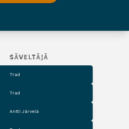
SÄVELTÄJÄ
Trad
Trad
Antti Järvelä