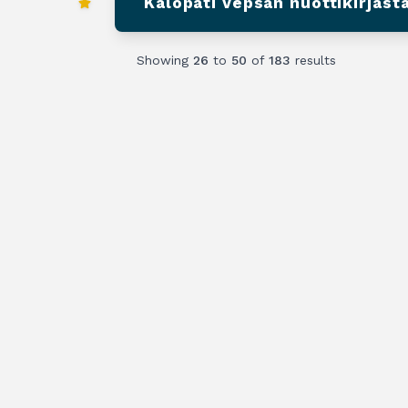
Kalopati Vepsän nuottikirjast
Showing
26
to
50
of
183
results