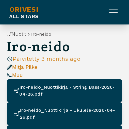
ORIVESI
ALL STARS
Nuotit
Iro-neido
Iro-neido
Päivitetty
3 months ago
Mitja Pilke
Muu
Iro-neido_Nuottikirja - String Bass-2026-
04-26.pdf
Iro-neido_Nuottikirja - Ukulele-2026-04-
26.pdf