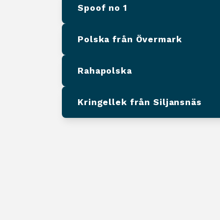
Spoof no 1
Polska från Övermark
Rahapolska
Kringellek från Siljansnäs