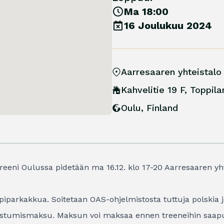
Ma 18:00
16 Joulukuu 2024
Aarresaaren yhteistalo
Kahvelitie 19 F, Toppila
Oulu
,
Finland
eeni Oulussa pidetään ma 16.12. klo 17-20 Aarresaaren yhte
 piparkakkua. Soitetaan OAS-ohjelmistosta tuttuja polskia
allistumismaksu. Maksun voi maksaa ennen treeneihin saapum