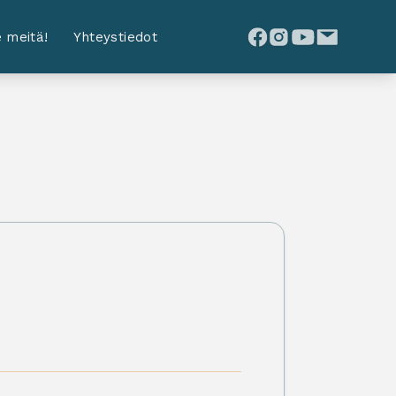
 meitä!
Yhteystiedot