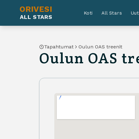
ORIVESI
Koti
All Stars
Uut
ALL STARS
Tapahtumat
Oulun OAS treenit
Oulun OAS tr