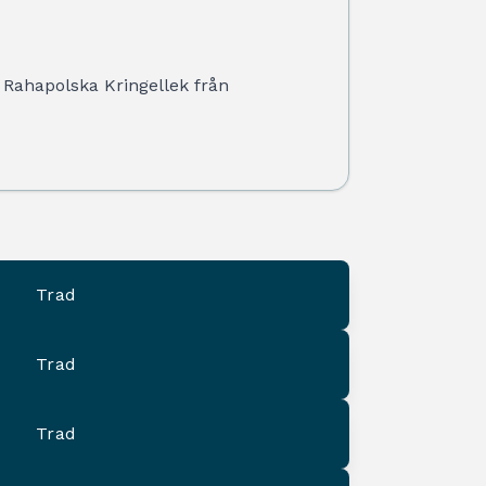
 Rahapolska Kringellek från
Trad
Trad
Trad