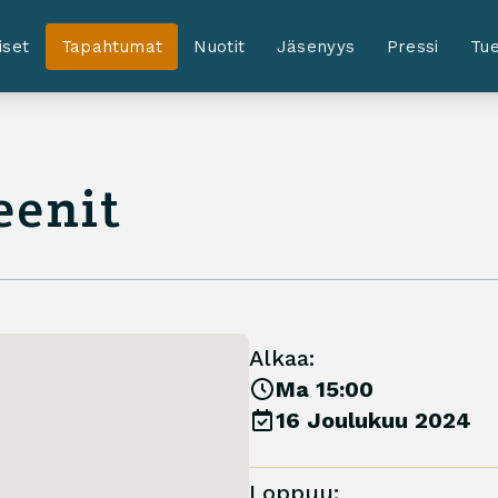
iset
Tapahtumat
Nuotit
Jäsenyys
Pressi
Tue
eenit
Alkaa:
Ma 15:00
16 Joulukuu 2024
Loppuu: