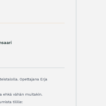
nsaari
istalolla. Opettajana Erja
 ja ehkä vähän muitakin.
ista tilille: