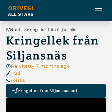
ORIVESI
ALL STARS
Nuotit
Kringellek från Siljansnäs
Kringellek från
Siljansnäs
Päivitetty
7 months ago
Trad
Polska
Kringellek fran Siljansnas.pdf