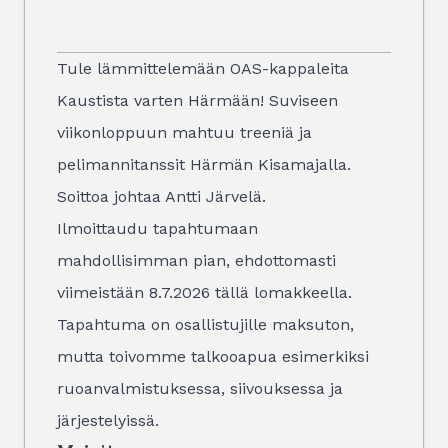
Tule lämmittelemään OAS-kappaleita
Kaustista varten Härmään! Suviseen
viikonloppuun mahtuu treeniä ja
pelimannitanssit Härmän Kisamajalla.
Soittoa johtaa Antti Järvelä.
Ilmoittaudu tapahtumaan
mahdollisimman pian, ehdottomasti
viimeistään 8.7.2026
tällä lomakkeella
.
Tapahtuma on osallistujille maksuton,
mutta toivomme talkooapua esimerkiksi
ruoanvalmistuksessa, siivouksessa ja
järjestelyissä.