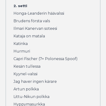
2. setti
Honga-Leanderin häävalssi
Brudens första vals
Ilmari Kanervan soteesi
Kataja on matala
Katinka
Hurmuri
Capri Fischer (7+ Polonessa Spoof)
Kesän tullessa
Kyynel-valssi
Jag haver ingen kärare
Artun polkka
Littu-Nikun polkka
Hyppymasurkka