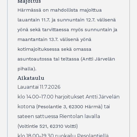
Majoitus
Härmässä on mahdollista majoittua
lauantain 11.7. ja sunnuntain 12.7. välisenä
yönä sekä tarvittaessa myös sunnuntain ja
maantantain 13.7. välisenä yönä
kotimajoituksessa sekä omassa
asuntoautossa tai teltassa (Antti Järvelän
pihalla).
Aikataulu
Lauantai 11.7.2026
klo 14.00–17.00 harjoitukset Antti Järvelän
kotona (
Pesolantie 3, 62300 Härmä
) tai
sateen sattuessa Rientolan lavalla
(
Voltintie 521, 62310 Voltti
)
klo 18.00–19.30 ruokailu Pesolantiellä