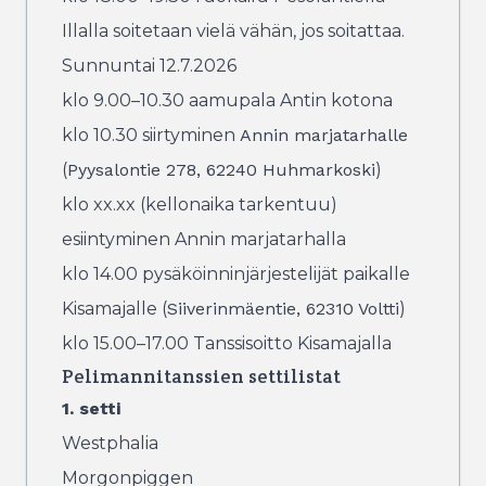
Illalla soitetaan vielä vähän, jos soitattaa.
Sunnuntai 12.7.2026
klo 9.00–10.30 aamupala Antin kotona
klo 10.30 siirtyminen
Annin marjatarhalle
(
Pyysalontie 278, 62240 Huhmarkoski
)
klo xx.xx (kellonaika tarkentuu)
esiintyminen Annin marjatarhalla
klo 14.00 pysäköinninjärjestelijät paikalle
Kisamajalle (
Siiverinmäentie, 62310 Voltti
)
klo 15.00–17.00 Tanssisoitto Kisamajalla
Pelimannitanssien settilistat
1. setti
Westphalia
Morgonpiggen