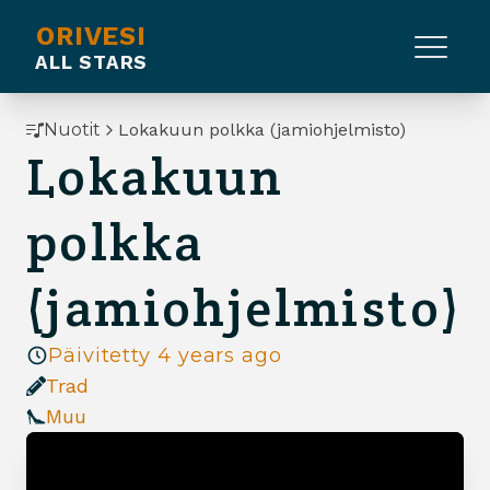
ORIVESI
ALL STARS
Nuotit
Lokakuun polkka (jamiohjelmisto)
Lokakuun
polkka
(jamiohjelmisto)
Päivitetty
4 years ago
Trad
Muu