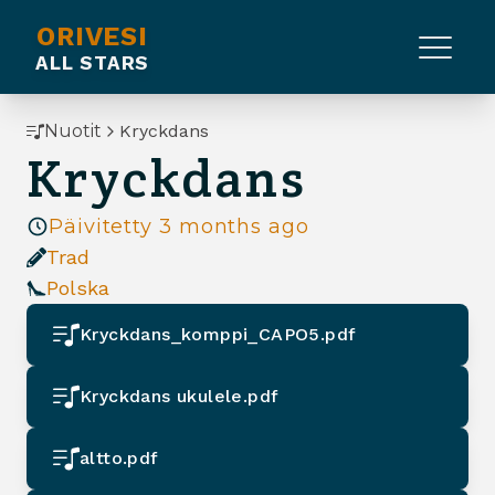
ORIVESI
ALL STARS
Nuotit
Kryckdans
Kryckdans
Päivitetty
3 months ago
Trad
Polska
Kryckdans_komppi_CAPO5.pdf
Kryckdans ukulele.pdf
altto.pdf