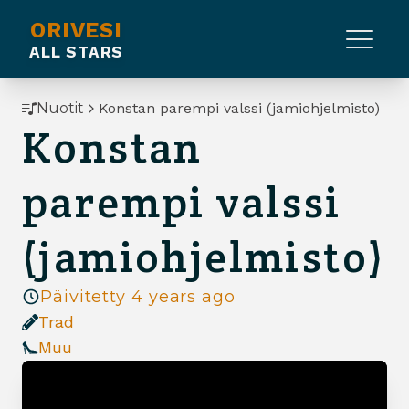
ORIVESI
ALL STARS
Nuotit
Konstan parempi valssi (jamiohjelmisto)
Konstan
parempi valssi
(jamiohjelmisto)
Päivitetty
4 years ago
Trad
Muu