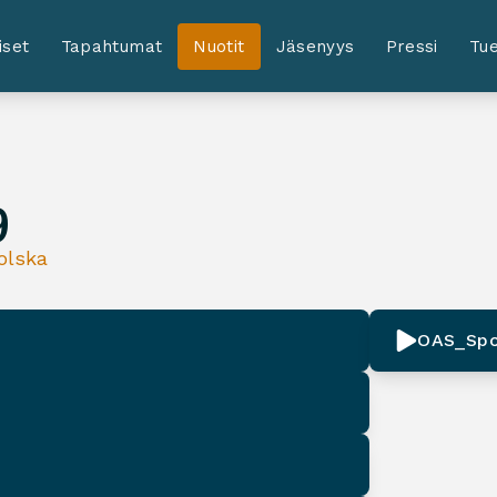
iset
Tapahtumat
Nuotit
Jäsenyys
Pressi
Tue
9
olska
OAS_Spo