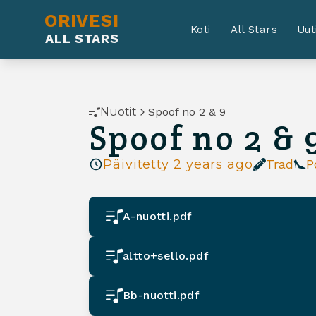
ORIVESI
Koti
All Stars
Uut
ALL STARS
Nuotit
Spoof no 2 & 9
Spoof no 2 & 
Päivitetty
2 years ago
Trad
P
A-nuotti.pdf
altto+sello.pdf
Bb-nuotti.pdf