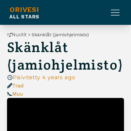
ORIVESI
ALL STARS
Nuotit
Skänklåt (jamiohjelmisto)
Skänklåt
(jamiohjelmisto)
Päivitetty
4 years ago
Trad
Muu