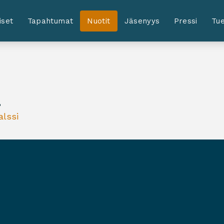
iset
Tapahtumat
Nuotit
Jäsenyys
Pressi
Tue
i
alssi