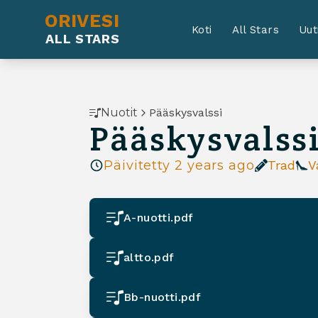
ORIVESI
Koti
All Stars
Uut
ALL STARS
Nuotit
Pääskysvalssi
Pääskysvalss
Päivitetty
2 years ago
Trad
V
A-nuotti.pdf
altto.pdf
Bb-nuotti.pdf