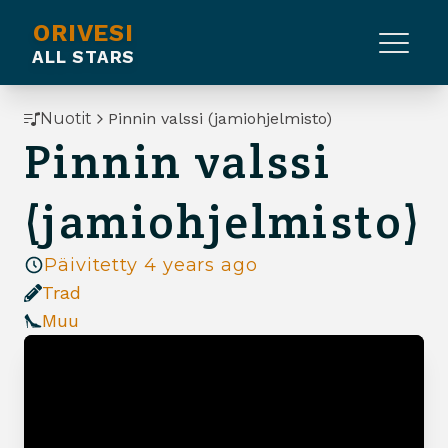
ORIVESI
ALL STARS
Nuotit
Pinnin valssi (jamiohjelmisto)
Pinnin valssi
(jamiohjelmisto)
Päivitetty
4 years ago
Trad
Muu