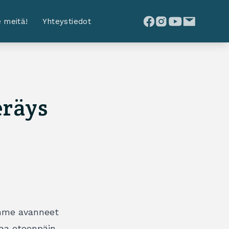
 meitä!
Yhteystiedot
eräys
emme avanneet
kaa eteenpäin