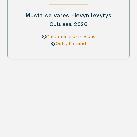
Musta se vares -levyn levytys
Oulussa 2026
Oulun musiikkikeskus
Oulu
,
Finland