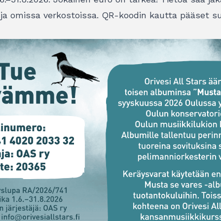
la ja omissa verkostoissa. QR-koodin kautta pääset s