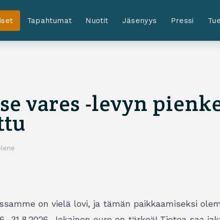
iset
Tapahtumat
Nuotit
Jäsenyys
Pressi
Tue
se vares -levyn pienk
ttu
lene
ssamme on vielä lovi, ja tämän paikkaamiseksi ol
6.–31.8.2026. Jokainen euro on tärkeä! Tietoa saa ja