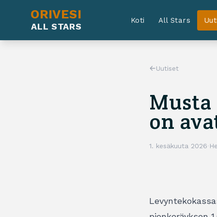
ORIVESI
Koti
All Stars
Uut
ALL STARS
Uutiset
Musta 
on ava
1. kesäkuuta 2026
·
He
Levyntekokassa
pienkeräyksen 1.