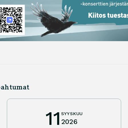
apahtumat
11
SYYSKUU
2026