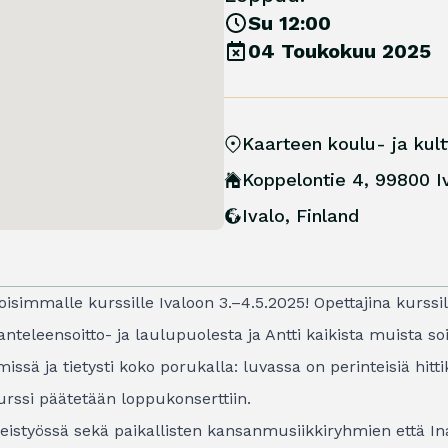
Su 12:00
04 Toukokuu 2025
Kaarteen koulu- ja kul
Koppelontie 4, 99800 I
Ivalo
,
Finland
isimmalle kurssille Ivaloon 3.–4.5.2025! Opettajina kurssill
anteleensoitto- ja laulupuolesta ja Antti kaikista muista so
ä ja tietysti koko porukalla: luvassa on perinteisiä hittik
rssi päätetään loppukonserttiin.
hteistyössä sekä paikallisten kansanmusiikkiryhmien että I