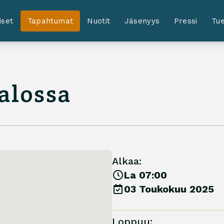
iset
Tapahtumat
Nuotit
Jäsenyys
Pressi
Tue
alossa
Alkaa:
La 07:00
03 Toukokuu 2025
Loppuu: