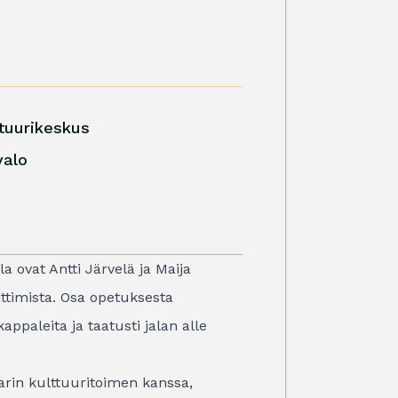
ttuurikeskus
valo
a ovat Antti Järvelä ja Maija
ittimista. Osa opetuksesta
appaleita ja taatusti jalan alle
narin kulttuuritoimen kanssa,