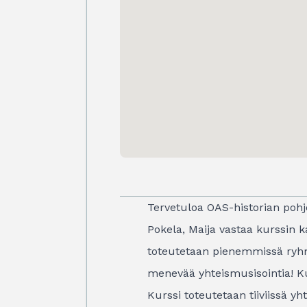
Tervetuloa OAS-historian pohjo
Pokela, Maija vastaa kurssin k
toteutetaan pienemmissä ryhmiss
menevää yhteismusisointia! Ku
Kurssi toteutetaan tiiviissä y