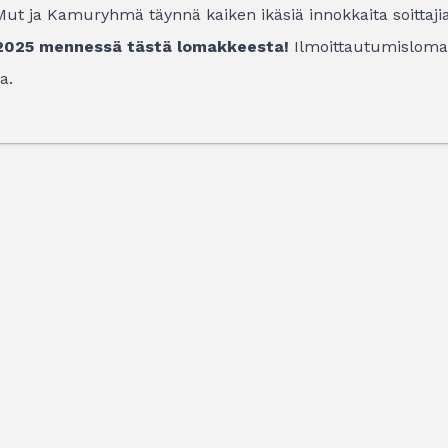
Mut ja Kamuryhmä täynnä kaiken ikäsiä innokkaita soittajia
5.2025 mennessä
tästä lomakkeesta
!
Ilmoittautumislomak
a.