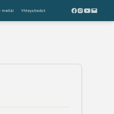
 meitä!
Yhteystiedot