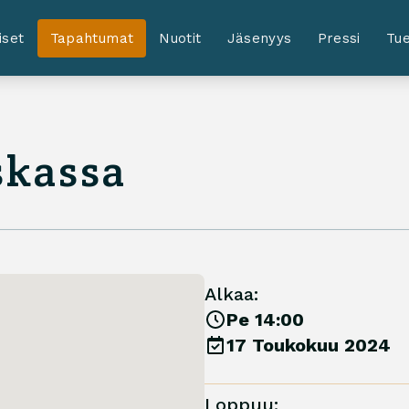
iset
Tapahtumat
Nuotit
Jäsenyys
Pressi
Tue
skassa
Alkaa:
Pe 14:00
17 Toukokuu 2024
Loppuu: