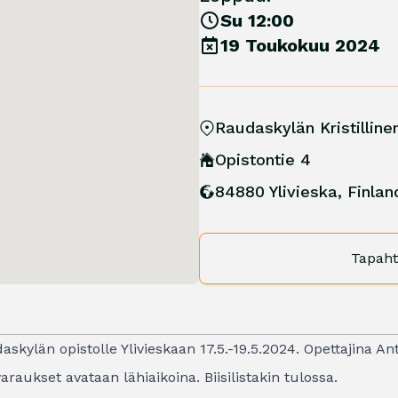
Su 12:00
19 Toukokuu 2024
Raudaskylän Kristilline
Opistontie 4
84880 Ylivieska
,
Finlan
Tapaht
skylän opistolle Ylivieskaan 17.5.-19.5.2024. Opettajina An
raukset avataan lähiaikoina. Biisilistakin tulossa.