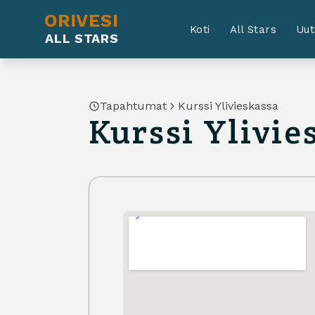
ORIVESI
Koti
All Stars
Uut
ALL STARS
Tapahtumat
Kurssi Ylivieskassa
Kurssi Ylivie