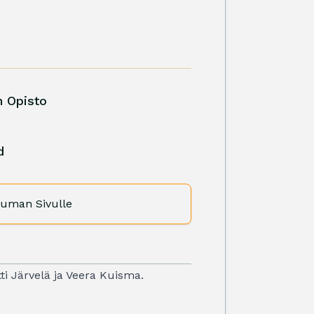
n Opisto
d
uman Sivulle
tti Järvelä ja Veera Kuisma.