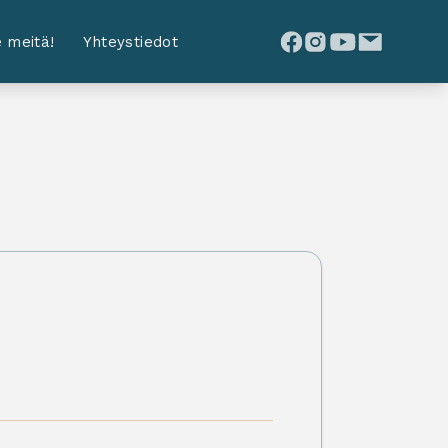
 meitä!
Yhteystiedot