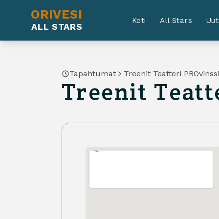
ORIVESI
Koti
All Stars
Uut
ALL STARS
Tapahtumat
Treenit Teatteri PROvinssi
Treenit Teatt